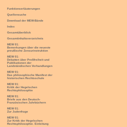
Funktionserläuterungen
Quellensuche
Download der MEW-Bände
Index
Gesamtüberblick
Gesamtinhaltsverzeichnis
MEW 01:
Bemerkungen über die neueste
preußische Zensurinstruktion
MEW 01:
Debatten über Preßfreiheit und
Publikationen der
Landständischen Verhandlungen
MEW 01:
Das philosophische Manifest der
historischen Rechtsschule
MEW 01:
Kritik der Hegelschen
Rechtsphilosophie
MEW 01:
Briefe aus den Deutsch-
Französischen Jahrbüchern
MEW 01:
Zur Judenfrage
MEW 01:
Zur Kritik der Hegelschen
Rechtsphilosophie. Einleitung