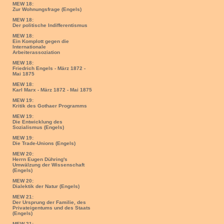
MEW 18:
Zur Wohnungsfrage (Engels)
MEW 18:
Der politische Indifferentismus
MEW 18:
Ein Komplott gegen die
Internationale
Arbeiterassoziation
MEW 18:
Friedrich Engels - März 1872 -
Mai 1875
MEW 18:
Karl Marx - März 1872 - Mai 1875
MEW 19:
Kritik des Gothaer Programms
MEW 19:
Die Entwicklung des
Sozialismus (Engels)
MEW 19:
Die Trade-Unions (Engels)
MEW 20:
Herrn Eugen Dühring's
Umwälzung der Wissenschaft
(Engels)
MEW 20:
Dialektik der Natur (Engels)
MEW 21:
Der Ursprung der Familie, des
Privateigentums und des Staats
(Engels)
MEW 21: