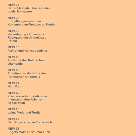
MEW 08:
Der achtzehnte Brumaire des
Louis Bonaparte
MEW 08:
Enthüllungen über den
Kommunisten-Prozess zu Koeln
MEW 08:
Verteidigung - Finanzen -
Rückgang der Aristokratie -
Politik
MEW 09:
Artikel und Korrespondenz
MEW 13:
Zur Kritik der Politischen
Ökonomie
MEW 13:
Einleitung in die Kritik der
Politischen Ökonomie
MEW 14:
Herr Vogt
MEW 16:
Provisorische Statuten der
Internationalen Arbeiter-
Assoziation
MEW 16:
Lohn, Preis und Profit
MEW 17:
Der Bürgerkrieg in Frankreich
MEW 18:
Engels März 1872 - Mai 1875