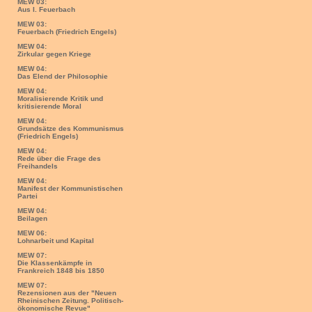
MEW 03:
Aus I. Feuerbach
MEW 03:
Feuerbach (Friedrich Engels)
MEW 04:
Zirkular gegen Kriege
MEW 04:
Das Elend der Philosophie
MEW 04:
Moralisierende Kritik und
kritisierende Moral
MEW 04:
Grundsätze des Kommunismus
(Friedrich Engels)
MEW 04:
Rede über die Frage des
Freihandels
MEW 04:
Manifest der Kommunistischen
Partei
MEW 04:
Beilagen
MEW 06:
Lohnarbeit und Kapital
MEW 07:
Die Klassenkämpfe in
Frankreich 1848 bis 1850
MEW 07:
Rezensionen aus der "Neuen
Rheinischen Zeitung. Politisch-
ökonomische Revue"