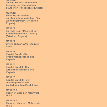
Ludwig Feuerbach und der
Ausgang der klassischen
deutschen Philosophie (Engels)
MEW 21:
Vorwort [zur zweiten
durchgesehenen Auflage "Zur
Wohnungsfrage"] (Friedrich
Engels)
MEW 21:
Vorrede [zum "Manifest der
Kommunistischen Partei"]
(Friedrich Engels)
MEW 22:
Briefe Januar 1890 - August
1895
MEW 23:
Kapital Band I - Der
Produktionsprozess des
Kapitals
MEW 24:
Kapital Band II - Der
Zirkulationsprozess des
Kapitals
MEW 25:
Kapital Band III - Der
Gesamtprozess der
kapitalistischen Produktion
MEW 26.1:
Theorien über den Mehrwert -
Teil 1
MEW 26.2:
Theorien über den Mehrwert -
Teil 2