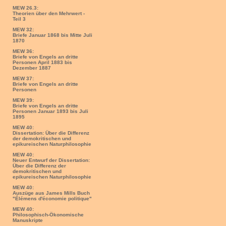
MEW 26.3:
Theorien über den Mehrwert -
Teil 3
MEW 32:
Briefe Januar 1868 bis Mitte Juli
1870
MEW 36:
Briefe von Engels an dritte
Personen April 1883 bis
Dezember 1887
MEW 37:
Briefe von Engels an dritte
Personen
MEW 39:
Briefe von Engels an dritte
Personen Januar 1893 bis Juli
1895
MEW 40:
Dissertation: Über die Differenz
der demokritischen und
epikureischen Naturphilosophie
MEW 40:
Neuer Entwurf der Dissertation:
Über die Differenz der
demokritischen und
epikureischen Naturphilosophie
MEW 40:
Auszüge aus James Mills Buch
"Élémens d'économie politique"
MEW 40:
Philosophisch-Ökonomische
Manuskripte