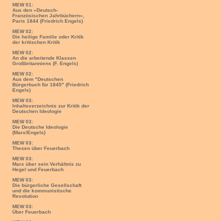
MEW 01:
Aus den »Deutsch-
Französischen Jahrbüchern«,
Paris 1844 (Friedrich Engels)
MEW 02:
Die heilige Familie oder Kritik
der kritischen Kritik
MEW 02:
An die arbeitende Klassen
Großbritanniens (F. Engels)
MEW 02:
Aus dem "Deutschen
Bürgerbuch für 1845" (Friedrich
Engels)
MEW 03:
Inhaltsverzeichnis zur Kritik der
Deutschen Ideologie
MEW 03:
Die Deutsche Ideologie
(Marx/Engels)
MEW 03:
Thesen über Feuerbach
MEW 03:
Marx über sein Verhältnis zu
Hegel und Feuerbach
MEW 03:
Die bürgerliche Gesellschaft
und die kommunistische
Revolution
MEW 03:
Über Feuerbach