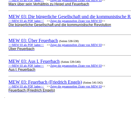
>>MEW 03 als PDF laden<<
>>
Zeige die gesammelten Zitate von MEW 03
<<
Marx über sein Verhältnis zu Hegel und Feuerbach
MEW 03: Die bürgerliche Gesellschaft und die kommunistische R
>>MEW 03 als PDF laden<<
>>
Zeige die gesammelten Zitate von MEW 03
<<
Die bürgerliche Gesellschaft und die kommunistische Revolution
MEW 03: Über Feuerbach
(Seiten 538-538)
>>MEW 03 als PDF laden<<
>>
Zeige die gesammelten Zitate von MEW 03
<<
Über Feuerbach
MEW 03: Aus I. Feuerbach
(Seiten 539-540)
>>MEW 03 als PDF laden<<
>>
Zeige die gesammelten Zitate von MEW 03
<<
Aus I. Feuerbach
MEW 03: Feuerbach (Friedrich Engels)
(Seiten 541-542)
>>MEW 03 als PDF laden<<
>>
Zeige die gesammelten Zitate von MEW 03
<<
Feuerbach (Friedrich Engels)