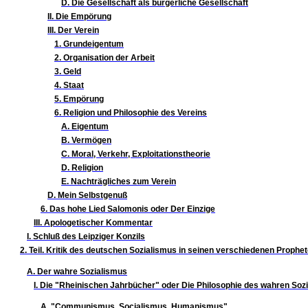
D. Die Gesellschaft als bürgerliche Gesellschaft
II. Die Empörung
III. Der Verein
1. Grundeigentum
2. Organisation der Arbeit
3. Geld
4. Staat
5. Empörung
6. Religion und Philosophie des Vereins
A. Eigentum
B. Vermögen
C. Moral, Verkehr, Exploitationstheorie
D. Religion
E. Nachträgliches zum Verein
D. Mein Selbstgenuß
6. Das hohe Lied Salomonis oder Der Einzige
III. Apologetischer Kommentar
I. Schluß des Leipziger Konzils
2. Teil. Kritik des deutschen Sozialismus in seinen verschiedenen Prophe
A. Der wahre Sozialismus
I. Die "Rheinischen Jahrbücher" oder Die Philosophie des wahren Soz
A. "Communismus, Socialismus, Humanismus"