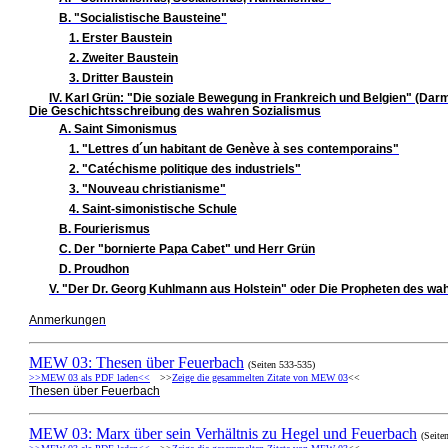
B. "Socialistische Bausteine"
1. Erster Baustein
2. Zweiter Baustein
3. Dritter Baustein
IV. Karl Grün: "Die soziale Bewegung in Frankreich und Belgien" (Dar
Die Geschichtsschreibung des wahren Sozialismus
A. Saint Simonismus
1. "Lettres d´un habitant de Genève à ses contemporains"
2. "Catéchisme politique des industriels"
3. "Nouveau christianisme"
4. Saint-simonistische Schule
B. Fourierismus
C. Der "bornierte Papa Cabet" und Herr Grün
D. Proudhon
V. "Der Dr. Georg Kuhlmann aus Holstein" oder Die Propheten des wa
Anmerkungen
MEW 03: Thesen über Feuerbach
(Seiten 533-535)
>>MEW 03 als PDF laden<<
>>
Zeige die gesammelten Zitate von MEW 03
<<
Thesen über Feuerbach
MEW 03: Marx über sein Verhältnis zu Hegel und Feuerbach
(Seite