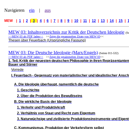
Navigieren
ein
|
aus
MEW |
_
1
_
|
_
2
_
|
_
3
_
|
_
4
_
|
_
6
_
|
_
7
_
|
_
8
_
|
_
9
_
|
_
10
_
|
_
11
_
|
_
12
_
|
_
13
_
|
_
14
_
|
_
15
_
|
_
MEW 03: Inhaltsverzeichnis zur Kritik der Deutschen Ideologie
(S
>>MEW 03 als PDF laden<<
>>
Zeige die gesammelten Zitate von MEW 03
<<
Thesen über Feuerbach (Ursprüngliche Fassung)
MEW 03: Die Deutsche Ideologie (Marx/Engels)
(Seiten 011-532)
>>MEW 03 als PDF laden<<
>>
Zeige die gesammelten Zitate von MEW 03
<<
1. Teil. Kritik der neuesten deutschen Philosophie in ihren Repräsentante
Bauer und Stirner
Vorrede
I. Feuerbach - Gegensatz von materialistischer und idealistischer Ansch
A. Die Ideologie überhaupt, namentlich die deutsche
1. Geschichte
2. Über die Produktion des Bewußtseins
B. Die wirkliche Basis der Ideologie
1. Verkehr und Produktivkraft
2. Verhältnis von Staat und Recht zum Eigentum
3. Naturwüchsige und zivilisierte Produktionsinstrumente und Eige
C. Kommunismus. Produktion der Verkehrsform selbst