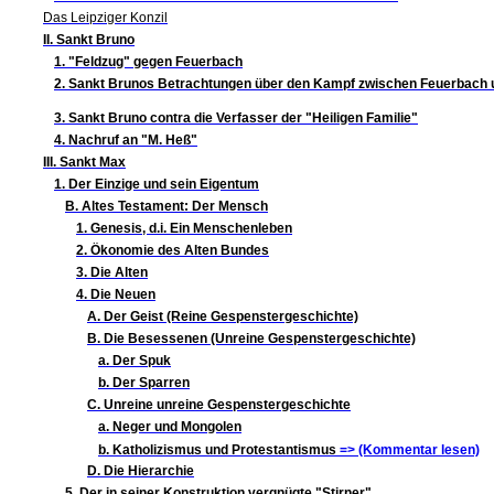
Das Leipziger Konzil
II. Sankt Bruno
1. "Feldzug" gegen Feuerbach
2. Sankt Brunos Betrachtungen über den Kampf zwischen Feuerbach u
3. Sankt Bruno contra die Verfasser der "Heiligen Familie"
4. Nachruf an "M. Heß"
III. Sankt Max
1. Der Einzige und sein Eigentum
B. Altes Testament: Der Mensch
1. Genesis, d.i. Ein Menschenleben
2. Ökonomie des Alten Bundes
3. Die Alten
4. Die Neuen
A. Der Geist (Reine Gespenstergeschichte)
B. Die Besessenen (Unreine Gespenstergeschichte)
a. Der Spuk
b. Der Sparren
C. Unreine unreine Gespenstergeschichte
a. Neger und Mongolen
b. Katholizismus und Protestantismus
=> (Kommentar lesen)
D. Die Hierarchie
5. Der in seiner Konstruktion vergnügte "Stirner"