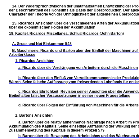
14. Der Widerspruch zwischen der unaufhaltsamen Entwicklung der Pro
der Beschränktheit des Konsums als Basis der Überproduktion. Der apol
Charakter der Theorie von der Unmöglichkeit der allgemeinen Überprodu
15. Ricardos Ansichten über die verschiedenen Arten der Akkumulation
über die ökonomischen Folgen der Akkumulation
18. Kapitel. Ricardos Miscellanea. Schluß Ricardos (John Barton)
A. Gross und Net Einkommen 548
B. Maschinerie. Ricardo und Barton über den Einfluß der Maschinen auf 
Arbeiterklasse
1. Ricardos Ansichten
a. Ricardo über die Verdrängung von Arbeitern durch die Maschinen
b. Ricardo über den Einfluß von Vervollkommnungen in der Produktio
Waren. Seine falsche Auffassung vom freiwerdenden Lohnfonds für entla
c. Ricardos Ehrlichkeit; Revision seiner Ansichten über die Anwen
Beibehalten falscher Voraussetzungen in seiner neuen Fragestellung
d. Ricardo über Folgen der Einführung von Maschinen für die Arbeit
2. Bartons Ansichten
a. Barton über die relativ abnehmende Nachfrage nach Arbeit im Pr
Akkumulation des Kapitals. Seine einseitige Auffassung der Wirkung der
Zusammensetzung des Kapitals in diesem Prozeß 579
b. Barton über die Bewegung des Arbeitslohns und das Wachstum d