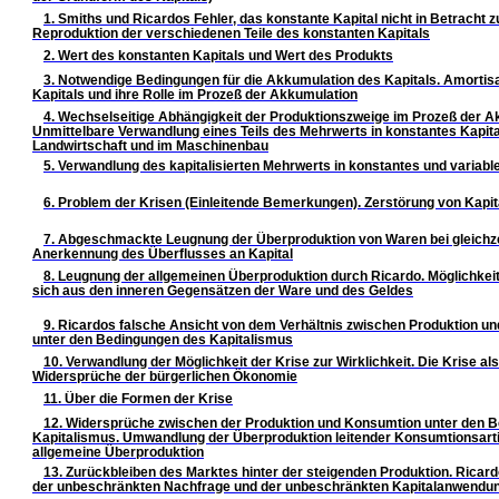
1. Smiths und Ricardos Fehler, das konstante Kapital nicht in Betracht z
Reproduktion der verschiedenen Teile des konstanten Kapitals
2. Wert des konstanten Kapitals und Wert des Produkts
3. Notwendige Bedingungen für die Akkumulation des Kapitals. Amortisa
Kapitals und ihre Rolle im Prozeß der Akkumulation
4. Wechselseitige Abhängigkeit der Produktionszweige im Prozeß der A
Unmittelbare Verwandlung eines Teils des Mehrwerts in konstantes Kapital
Landwirtschaft und im Maschinenbau
5. Verwandlung des kapitalisierten Mehrwerts in konstantes und variabl
6. Problem der Krisen (Einleitende Bemerkungen). Zerstörung von Kapit
7. Abgeschmackte Leugnung der Überproduktion von Waren bei gleichze
Anerkennung des Überflusses an Kapital
8. Leugnung der allgemeinen Überproduktion durch Ricardo. Möglichkeit 
sich aus den inneren Gegensätzen der Ware und des Geldes
9. Ricardos falsche Ansicht von dem Verhältnis zwischen Produktion u
unter den Bedingungen des Kapitalismus
10. Verwandlung der Möglichkeit der Krise zur Wirklichkeit. Die Krise al
Widersprüche der bürgerlichen Ökonomie
11. Über die Formen der Krise
12. Widersprüche zwischen der Produktion und Konsumtion unter den 
Kapitalismus. Umwandlung der Überproduktion leitender Konsumtionsartik
allgemeine Überproduktion
13. Zurückbleiben des Marktes hinter der steigenden Produktion. Ricar
der unbeschränkten Nachfrage und der unbeschränkten Kapitalanwendu