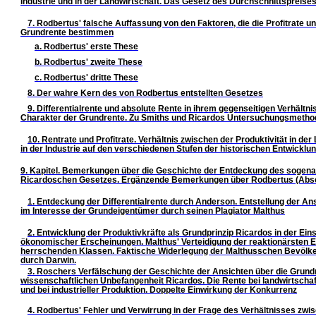
Industrie und in der Landwirtschaft. Das Gesetz des Durchschnittspreise
7. Rodbertus' falsche Auffassung von den Faktoren, die die Profitrate un
Grundrente bestimmen
a. Rodbertus' erste These
b. Rodbertus' zweite These
c. Rodbertus' dritte These
8. Der wahre Kern des von Rodbertus entstellten Gesetzes
9. Differentialrente und absolute Rente in ihrem gegenseitigen Verhältni
Charakter der Grundrente. Zu Smiths und Ricardos Untersuchungsmeth
10. Rentrate und Profitrate. Verhältnis zwischen der Produktivität in der
in der Industrie auf den verschiedenen Stufen der historischen Entwicklu
9. Kapitel. Bemerkungen über die Geschichte der Entdeckung des sogen
Ricardoschen Gesetzes. Ergänzende Bemerkungen über Rodbertus (Abs
1. Entdeckung der Differentialrente durch Anderson. Entstellung der A
im Interesse der Grundeigentümer durch seinen Plagiator Malthus
2. Entwicklung der Produktivkräfte als Grundprinzip Ricardos in der Ei
ökonomischer Erscheinungen. Malthus' Verteidigung der reaktionärsten 
herrschenden Klassen. Faktische Widerlegung der Malthusschen Bevölk
durch Darwin.
3. Roschers Verfälschung der Geschichte der Ansichten über die Grundr
wissenschaftlichen Unbefangenheit Ricardos. Die Rente bei landwirtschaf
und bei industrieller Produktion. Doppelte Einwirkung der Konkurrenz
4. Rodbertus' Fehler und Verwirrung in der Frage des Verhältnisses zwi