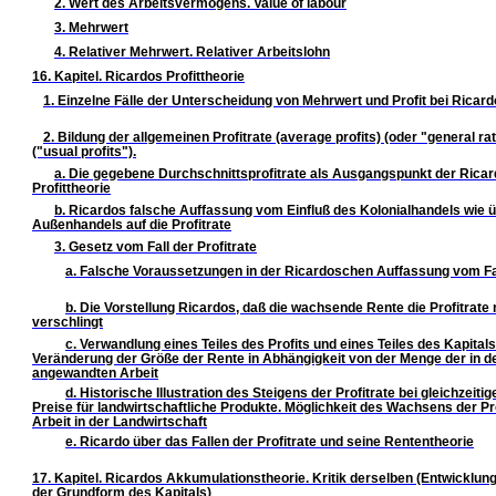
2. Wert des Arbeitsvermögens. Value of labour
3. Mehrwert
4. Relativer Mehrwert. Relativer Arbeitslohn
16. Kapitel. Ricardos Profittheorie
1. Einzelne Fälle der Unterscheidung von Mehrwert und Profit bei Ricard
2. Bildung der allgemeinen Profitrate (average profits) (oder "general rat
("usual profits").
a. Die gegebene Durchschnittsprofitrate als Ausgangspunkt der Rica
Profittheorie
b. Ricardos falsche Auffassung vom Einfluß des Kolonialhandels wie 
Außenhandels auf die Profitrate
3. Gesetz vom Fall der Profitrate
a. Falsche Voraussetzungen in der Ricardoschen Auffassung vom Fall
b. Die Vorstellung Ricardos, daß die wachsende Rente die Profitrate
verschlingt
c. Verwandlung eines Teiles des Profits und eines Teiles des Kapitals
Veränderung der Größe der Rente in Abhängigkeit von der Menge der in d
angewandten Arbeit
d. Historische Illustration des Steigens der Profitrate bei gleichzeiti
Preise für landwirtschaftliche Produkte. Möglichkeit des Wachsens der Pr
Arbeit in der Landwirtschaft
e. Ricardo über das Fallen der Profitrate und seine Rententheorie
17. Kapitel. Ricardos Akkumulationstheorie. Kritik derselben (Entwicklun
der Grundform des Kapitals)