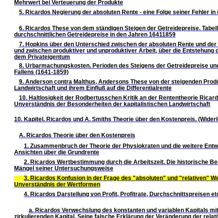
Mehrwert bei Verteuerung der Produkte
5. Ricardos Negierung der absoluten Rente - eine Folge seiner Fehler in
6. Ricardos These von dem ständigen Steigen der Getreidepreise. Tabell
durchschnittlichen Getreidepreise in den Jahren 16411859
7. Hopkins über den Unterschied zwischen der absoluten Rente und der D
und zwischen produktiver und unproduktiver Arbeit, über die Entstehung 
dem Privateigentum
8. Urbarmachungskosten. Perioden des Steigens der Getreidepreise und
Fallens (1641-1859)
9. Anderson contra Malthus, Andersons These von der steigenden Produk
Landwirtschaft und ihrem Einfluß auf die Differentialrente
10. Haltlosigkeit der Rodbertusschen Kritik an der Rententheorie Ricar
Unverständnis der Besonderheiten der kapitalistischen Landwirtschaft
10. Kapitel. Ricardos und A. Smiths Theorie über den Kostenpreis. (Wider
A. Ricardos Theorie über den Kostenpreis
1. Zusammenbruch der Theorie der Physiokraten und die weitere Entw
Ansichten über die Grundrente
2. Ricardos Wertbestimmung durch die Arbeitszeit. Die historische Be
Mängel seiner Untersuchungsweise
3. Ricardos Konfusion in der Frage des "absoluten" und "relativen" We
Unverständnis der Wertformen
4. Ricardos Darstellung von Profit, Profitrate, Durchschnittspreisen et
a. Ricardos Verwechslung des konstanten und variablen Kapitals mi
zirkulierenden Kapital. Seine falsche Erklärung der Veränderung der relat