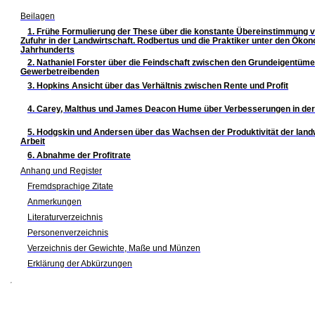
Beilagen
1. Frühe Formulierung der These über die konstante Übereinstimmung 
Zufuhr in der Landwirtschaft. Rodbertus und die Praktiker unter den Öko
Jahrhunderts
2. Nathaniel Forster über die Feindschaft zwischen den Grundeigentüm
Gewerbetreibenden
3. Hopkins Ansicht über das Verhältnis zwischen Rente und Profit
4. Carey, Malthus und James Deacon Hume über Verbesserungen in der
5. Hodgskin und Andersen über das Wachsen der Produktivität der landw
Arbeit
6. Abnahme der Profitrate
Anhang und Register
Fremdsprachige Zitate
Anmerkungen
Literaturverzeichnis
Personenverzeichnis
Verzeichnis der Gewichte, Maße und Münzen
Erklärung der Abkürzungen