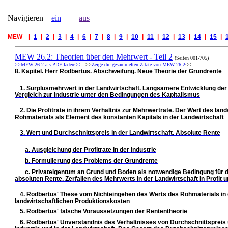
Navigieren
ein
|
aus
MEW |
_
1
_
|
_
2
_
|
_
3
_
|
_
4
_
|
_
6
_
|
_
7
_
|
_
8
_
|
_
9
_
|
_
10
_
|
_
11
_
|
_
12
_
|
_
13
_
|
_
14
_
|
_
15
_
|
_
MEW 26.2: Theorien über den Mehrwert - Teil 2
(Seiten 001-705)
>>MEW 26.2 als PDF laden<<
>>
Zeige die gesammelten Zitate von MEW 26.2
<<
8. Kapitel. Herr Rodbertus. Abschweifung. Neue Theorie der Grundrente
1. Surplusmehrwert in der Landwirtschaft. Langsamere Entwicklung der
Vergleich zur Industrie unter den Bedingungen des Kapitalismus
2. Die Profitrate in ihrem Verhältnis zur Mehrwertrate. Der Wert des land
Rohmaterials als Element des konstanten Kapitals in der Landwirtschaft
3. Wert und Durchschnittspreis in der Landwirtschaft. Absolute Rente
a. Ausgleichung der Profitrate in der Industrie
b. Formulierung des Problems der Grundrente
c. Privateigentum an Grund und Boden als notwendige Bedingung für d
absoluten Rente. Zerfallen des Mehrwerts in der Landwirtschaft in Profit 
4. Rodbertus' These vom Nichteingehen des Werts des Rohmaterials in 
landwirtschaftlichen Produktionskosten
5. Rodbertus' falsche Voraussetzungen der Rententheorie
6. Rodbertus' Unverständnis des Verhältnisses von Durchschnittspreis 