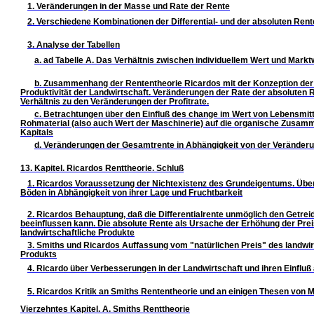
1. Veränderungen in der Masse und Rate der Rente
2. Verschiedene Kombinationen der Differential- und der absoluten Rent
3. Analyse der Tabellen
a. ad Tabelle A. Das Verhältnis zwischen individuellem Wert und Markt
b. Zusammenhang der Rententheorie Ricardos mit der Konzeption der
Produktivität der Landwirtschaft. Veränderungen der Rate der absoluten 
Verhältnis zu den Veränderungen der Profitrate.
c. Betrachtungen über den Einfluß des change im Wert von Lebensmit
Rohmaterial (also auch Wert der Maschinerie) auf die organische Zusa
Kapitals
d. Veränderungen der Gesamtrente in Abhängigkeit von der Veränder
13. Kapitel. Ricardos Renttheorie. Schluß
1. Ricardos Voraussetzung der Nichtexistenz des Grundeigentums. Übe
Böden in Abhängigkeit von ihrer Lage und Fruchtbarkeit
2. Ricardos Behauptung, daß die Differentialrente unmöglich den Getrei
beeinflussen kann. Die absolute Rente als Ursache der Erhöhung der Prei
landwirtschaftliche Produkte
3. Smiths und Ricardos Auffassung vom "natürlichen Preis" des landwir
Produkts
4. Ricardo über Verbesserungen in der Landwirtschaft und ihren Einfluß
5. Ricardos Kritik an Smiths Rententheorie und an einigen Thesen von 
Vierzehntes Kapitel. A. Smiths Renttheorie