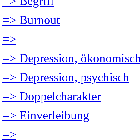
=> Begriff
=> Burnout
=>
=> Depression, ökonomisc
=> Depression, psychisch
=> Doppelcharakter
=> Einverleibung
=>